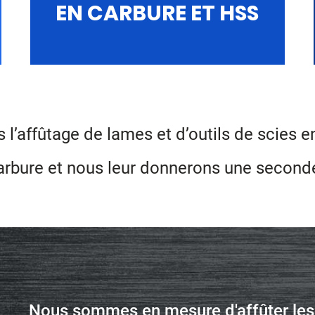
EN CARBURE ET HSS
’affûtage de lames et d’outils de scies 
carbure et nous
leur donnerons une seconde 
Nous sommes en mesure d'affûter les 