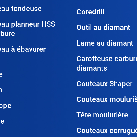
eau tondeuse
Coredrill
eau planneur HSS
Outil au diamant
rbure
Lame au diamant
au à ébavurer
Carotteuse carbur
diamants
e
Couteaux Shaper
h
Couteaux mouluri
oppe
Tête moulurière
ne
Couteaux corrugu