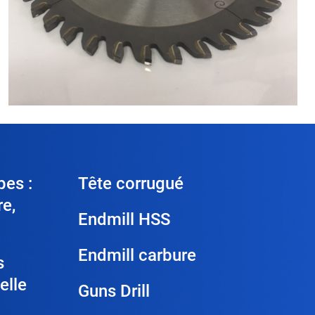
pes :
Tête corrugué
re,
Endmill HSS
Endmill carbure
s
elle
Guns Drill