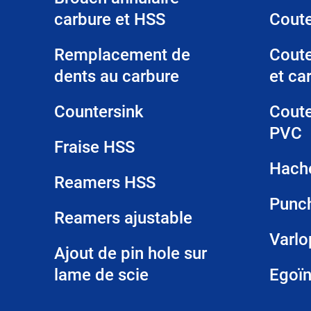
carbure et HSS
Cout
Remplacement de
Cout
dents au carbure
et ca
Countersink
Coute
PVC
Fraise HSS
Hach
Reamers HSS
Punc
Reamers ajustable
Varl
Ajout de pin hole sur
lame de scie
Egoï