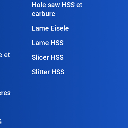
Hole saw HSS et
carbure
Lame Eisele
Lame HSS
e et
Slicer HSS
Slitter HSS
ères
é